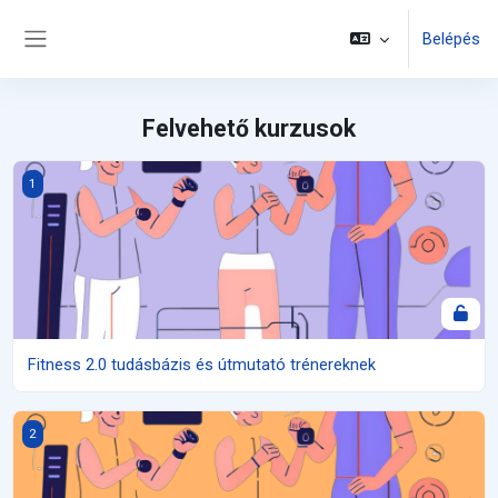
Tovább a fő tartalomhoz
Belépés
Oldalpanel
Felvehető kurzusok
Fitness 2.0 tudásbázis és útmutató trénereknek
1
Fitness 2.0 tudásbázis és útmutató trénereknek
Intelligens motivációs kézikönyv és eszköztár
2