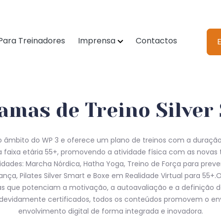
Para Treinadores
Imprensa
Contactos
E
amas de Treino Silver
no âmbito do WP 3 e oferece um plano de treinos com a duraçã
 faixa etária 55+, promovendo a atividade física com as novas t
idades: Marcha Nórdica, Hatha Yoga, Treino de Força para prev
nça, Pilates Silver Smart e Boxe em Realidade Virtual para 55
cas que potenciam a motivação, a autoavaliação e a definição d
ais devidamente certificados, todos os conteúdos promovem o e
envolvimento digital de forma integrada e inovadora.