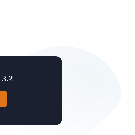
 3.2
F