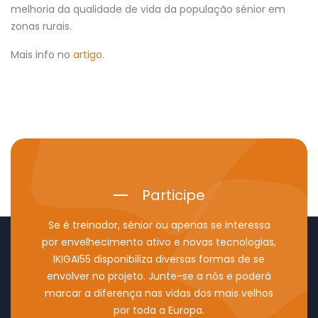
melhoria da qualidade de vida da população sénior em
zonas rurais.
Mais info no
artigo
.
Participe
Se é treinador, sénior ou apenas se interessa
por envelhecimento ativo e novas tecnologias,
IKIGAI55 disponibiliza diversas formas de se
envolver no projeto. Junte-se a nós e poderá
marcar a diferença nas vidas dos mais velhos
por toda a Europa.