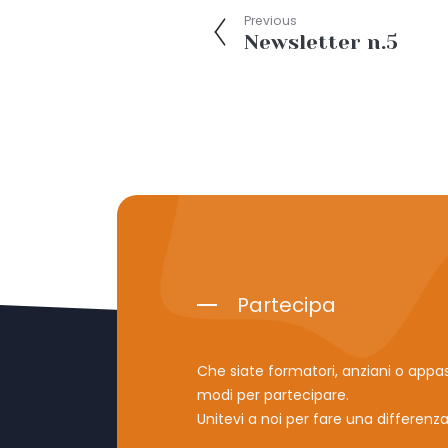
Previous
Newsletter n.5
Partecipa
Che siate formatori, anziani o appas
modi per partecipare.
Unitevi a noi per fare una differenza 