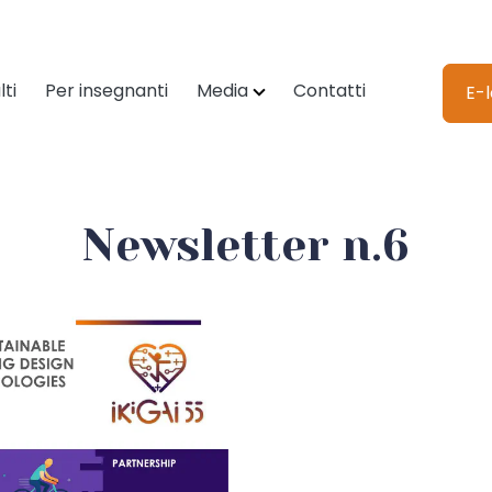
lti
Per insegnanti
Media
Contatti
E-
Newsletter n.6