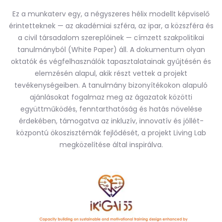
Ez a munkaterv egy, a négyszeres hélix modellt képviselő
érintetteknek — az akadémiai szféra, az ipar, a közszféra és
a civil társadalom szereplőinek — címzett szakpolitikai
tanulmányból (White Paper) áll. A dokumentum olyan
oktatók és végfelhasználók tapasztalatainak gyűjtésén és
elemzésén alapul, akik részt vettek a projekt
tevékenységeiben. A tanulmány bizonyítékokon alapuló
ajánlásokat fogalmaz meg az ágazatok közötti
együttműködés, fenntarthatóság és hatás növelése
érdekében, támogatva az inkluzív, innovatív és jóllét-
központú ökoszisztémák fejlődését, a projekt Living Lab
megközelítése által inspirálva.