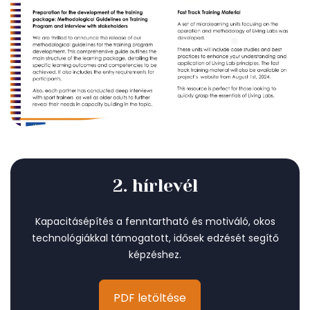
2. hírlevél
Kapacitásépítés a fenntartható és motiváló, okos
technológiákkal támogatott, idősek edzését segítő
képzéshez.
PDF letöltése