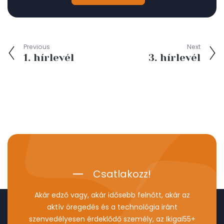
Previous
Next
1. hírlevél
3. hírlevél
Csatlakozz!
Akár edző vagy, akár idősebb felnőtt, akár az
aktív öregedés és a technológia iránt
szenvedélyesen érdeklődő személy, az Ikigai55+