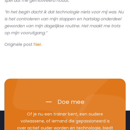
spel dat me gemotiveerd houdt.”
“In het begin dacht ik dat technologie niets voor mij was. Nu
is het controleren van mijn stappen en hartslag onderdeel
geworden van mijn dagelijkse routine. Het maakt me trots
op mijn vooruitgang.”
Originele post
hier
.
Doe mee
Of je nu een trainer bent, een oudere
volwassene, of iemand die gepassioneerd is
over actief ouder worden en technologie, biedt