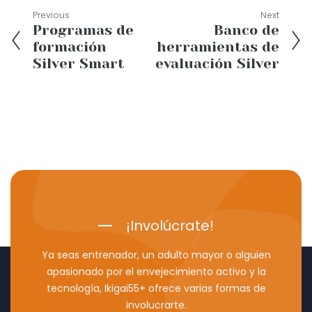
Previous
Next
Programas de
Banco de
formación
herramientas de
Silver Smart
evaluación Silver
¡Involúcrate!
Ya seas entrenador, un adulto mayor o alguien
apasionado por el envejecimiento activo y la
tecnología, Ikigai55+ ofrece varias formas de
involucrarte.