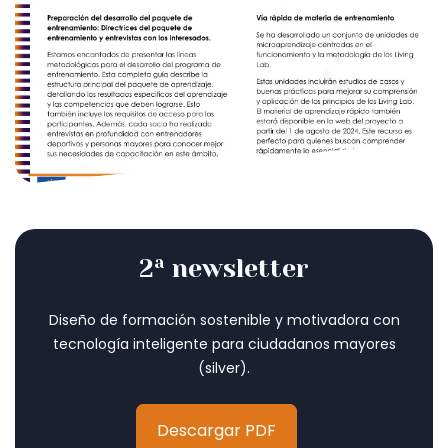
2ª newsletter
Diseño de formación sostenible y motivadora con
tecnología inteligente para ciudadanos mayores
(silver).
Descargar PDF