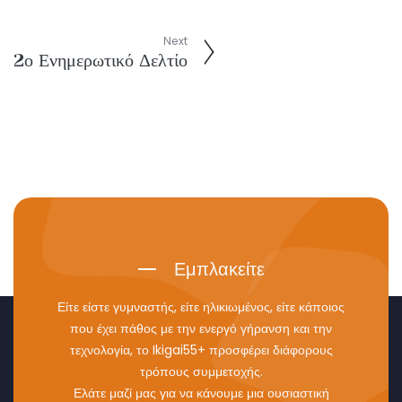
Next
2ο Ενημερωτικό Δελτίο
Εμπλακείτε
Είτε είστε γυμναστής, είτε ηλικιωμένος, είτε κάποιος
που έχει πάθος με την ενεργό γήρανση και την
τεχνολογία, το Ikigai55+ προσφέρει διάφορους
τρόπους συμμετοχής.
Ελάτε μαζί μας για να κάνουμε μια ουσιαστική