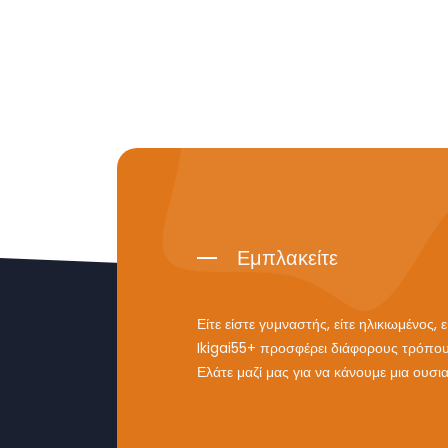
Εμπλακείτε
Είτε είστε γυμναστής, είτε ηλικιωμένος,
Ikigai55+ προσφέρει διάφορους τρόπο
Ελάτε μαζί μας για να κάνουμε μια ουσ