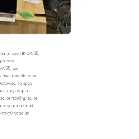
ι το έργο IKIGAI55,
θρο που
GAI55, μια
ν άνω των 55 ετών
ολογίες. Το έργο
α ως παγκόσμια
, οι πανδημίες, οι
ία που αποσκοπεί
ενασχόλησης με