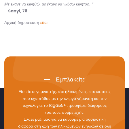
Με έκανε να κινηθώ, με έκανε να νιώσω κίνητρο. “
–
Sanyi, 78
Αρχική δημοσίευση
εδώ
.
Εμπλακείτε
Είτε είστε γυμναστής, είτε ηλικιωμένος, είτε κάποιος
που έχει πάθος με την ενεργό γήρανση και την
τεχνολογία, το Ikigai55+ προσφέρει διάφορους
τρόπους συμμετοχής.
Ελάτε μαζί μας για να κάνουμε μια ουσιαστική
διαφορά στη ζωή των ηλικιωμένων ενηλίκων σε όλη